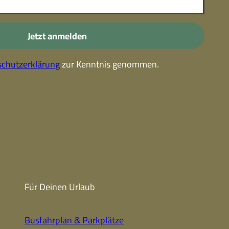
-
Kostenlose Leistungen im
Urlaub
Jetzt anmelden
Alle Erlebnisse
chutzerklärung
zur Kenntnis genommen.
Gutscheine
Gutschein-
partner
Winter
Sehenswert
Gutschein
Unterkünfte finden
Fanartikel
Prospekte
Für Deinen Urlaub
CC-BY-NC-ND
Busfahrplan & Parkplätze
Urlaub ohne