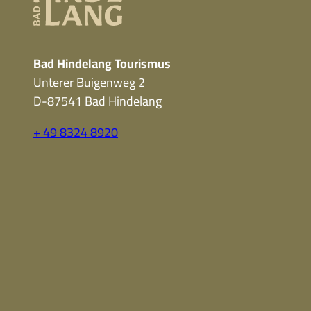
Bad Hindelang Tourismus
Unterer Buigenweg 2
D-87541 Bad Hindelang
+ 49 8324 8920
F
Y
I
a
o
n
c
u
s
e
t
t
b
u
a
o
b
g
o
e
r
k
a
m