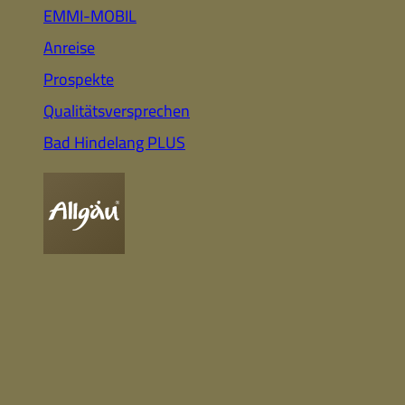
Auto
Highlights für Familien
EMMI-MOBIL
Anreise
Prospekte
CC-BY-ND
Nachhaltig
Qualitätsversprechen
& Gesund
Webcam
Bummeln &
Einkaufen
Bad Hindelang PLUS