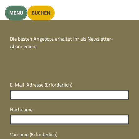
unft finden
MENÜ
BUCHEN
CC
BY
Die besten Angebote erhaltet Ihr als Newsletter-
N
CC
Abonnement
BY
N
E-Mail-Adresse
(Erforderlich)
Nachname
Vorname
(Erforderlich)