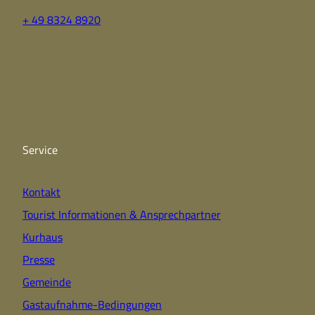
+ 49 8324 8920
F
Y
I
a
o
n
c
u
s
e
t
t
b
u
a
o
b
g
o
e
r
k
a
Service
m
Kontakt
Tourist Informationen & Ansprechpartner
Kurhaus
Presse
Gemeinde
Gastaufnahme-Bedingungen