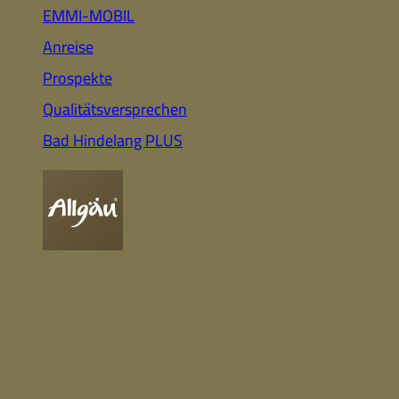
Auto
Highlights für Familien
EMMI-MOBIL
Anreise
Prospekte
CC-BY-ND
Nachhaltig
Qualitätsversprechen
& Gesund
Webcam
Bummeln &
Einkaufen
Bad Hindelang PLUS