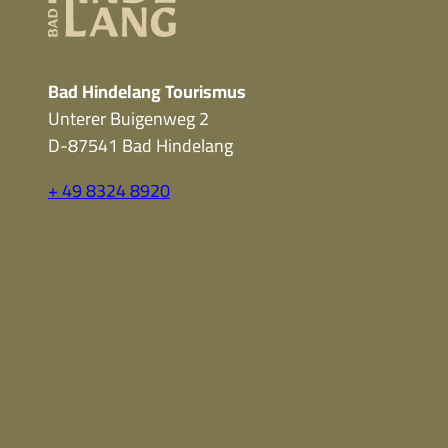
Bad Hindelang Tourismus
Unterer Buigenweg 2
D-87541 Bad Hindelang
+ 49 8324 8920
F
Y
I
a
o
n
c
u
s
e
t
t
b
u
a
o
b
g
o
e
r
k
a
m