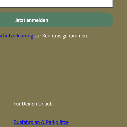
-
Kostenlose Leistungen im
Urlaub
Jetzt anmelden
Alle Erlebnisse
chutzerklärung
zur Kenntnis genommen.
Gutscheine
Gutschein-
partner
Winter
Sehenswert
Gutschein
Unterkünfte finden
Fanartikel
Prospekte
Für Deinen Urlaub
CC-BY-NC-ND
Busfahrplan & Parkplätze
Urlaub ohne