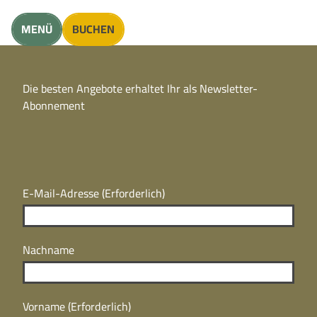
unft finden
MENÜ
BUCHEN
CC
BY
Die besten Angebote erhaltet Ihr als Newsletter-
N
CC
Abonnement
BY
N
E-Mail-Adresse
(Erforderlich)
Nachname
Vorname
(Erforderlich)