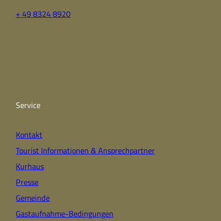
+ 49 8324 8920
F
Y
I
a
o
n
c
u
s
e
t
t
b
u
a
o
b
g
o
e
r
k
a
Service
m
Kontakt
Tourist Informationen & Ansprechpartner
Kurhaus
Presse
Gemeinde
Gastaufnahme-Bedingungen