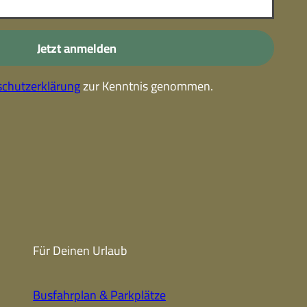
-
Kostenlose Leistungen im
Urlaub
Jetzt anmelden
Alle Erlebnisse
chutzerklärung
zur Kenntnis genommen.
Gutscheine
Gutschein-
partner
Winter
Sehenswert
Gutschein
Unterkünfte finden
Fanartikel
Prospekte
Für Deinen Urlaub
CC-BY-NC-ND
Busfahrplan & Parkplätze
Urlaub ohne