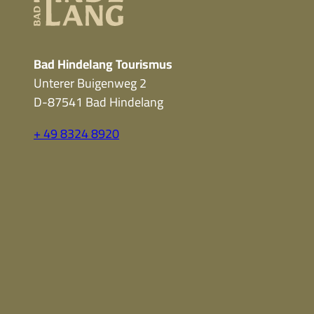
Bad Hindelang Tourismus
Unterer Buigenweg 2
D-87541 Bad Hindelang
+ 49 8324 8920
F
Y
I
a
o
n
c
u
s
e
t
t
b
u
a
o
b
g
o
e
r
k
a
m