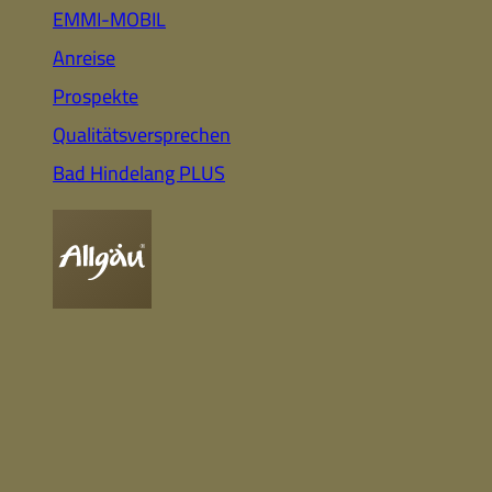
Auto
Highlights für Familien
EMMI-MOBIL
Anreise
Prospekte
CC-BY-ND
Nachhaltig
Qualitätsversprechen
& Gesund
Webcam
Bummeln &
Einkaufen
Bad Hindelang PLUS