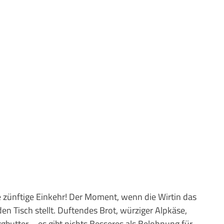
-
Kostenlose Leistungen im
Urlaub
Alle Erlebnisse
Gutscheine
Gutschein-
partner
Winter
Sehenswert
Gutschein
Unterkünfte finden
Fanartikel
Prospekte
 zünftige Einkehr! Der Moment, wenn die Wirtin das
den Tisch stellt. Duftendes Brot, würziger Alpkäse,
CC-BY-NC-ND
Urlaub ohne
gbutter – es gibt nichts Besseres als Belohnung für