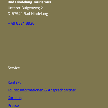
Bad Hindelang Tourismus
Unterer Buigenweg 2
D-87541 Bad Hindelang
+ 49 8324 8920
F
Y
I
a
o
n
c
u
s
e
t
t
b
u
a
o
b
g
o
e
r
k
a
Service
m
Kontakt
Tourist Informationen & Ansprechpartner
Kurhaus
Presse